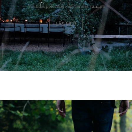
— Måltidsupplevelser utöver det vanliga —
LÄS MER