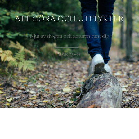
ATT GÖRA OCH UTFLYKTER
— Njut av skogen och naturen runt dig —
LÄS MER