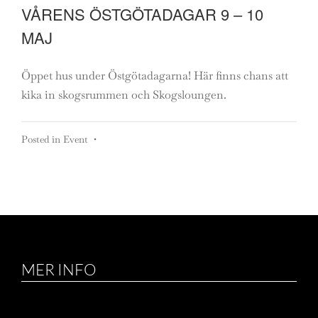
VÅRENS ÖSTGÖTADAGAR 9 – 10
MAJ
Öppet hus under Östgötadagarna! Här finns chans att
kika in skogsrummen och Skogsloungen.
Posted in
Event
•
MER INFO